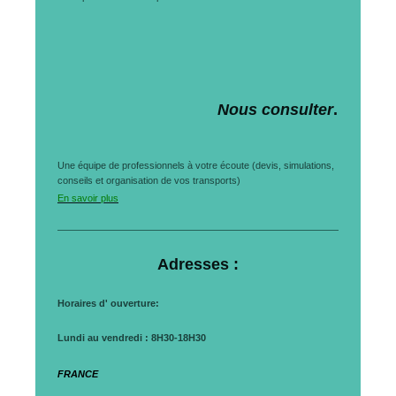
Nous consulter
.
Une équipe de professionnels à votre écoute (devis, simulations,
conseils et organisation de vos transports)
En savoir plus
Adresses :
Horaires d' ouverture:
Lundi au vendredi : 8H30-18H30
FRANCE