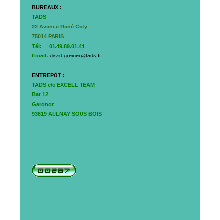
BUREAUX :
TADS
22 Avenue René Coty
75014 PARIS
Tél:
01.49.89.01.44
Email:
david.greiner@tads.fr
ENTREPÔT :
TADS c/o EXCELL TEAM
Bat 12
Garonor
93619 AULNAY SOUS BOIS