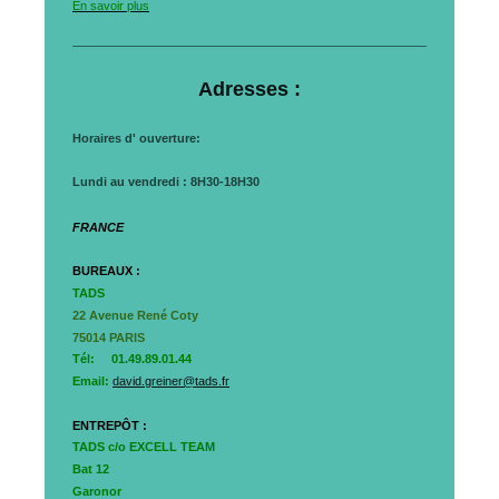
En savoir plus
Adresses :
Horaires d' ouverture:
Lundi au vendredi : 8H30-18H30
FRANCE
BUREAUX :
TADS
22 Avenue René Coty
75014 PARIS
Tél:
01.49.89.01.44
Email:
david.greiner@tads.fr
ENTREPÔT :
TADS c/o EXCELL TEAM
Bat 12
Garonor