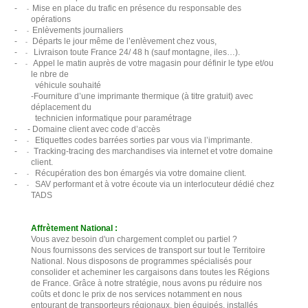
-
Mise en place du trafic en présence du responsable des
-
opérations
-
Enlèvements journaliers
-
-
Départs le jour même de l’enlèvement chez vous,
-
-
Livraison toute France 24/ 48 h (sauf montagne, iles…).
-
-
Appel le matin auprès de votre magasin pour définir le type et/ou
-
le nbre de
véhicule souhaité
-Fourniture d’une imprimante thermique (à titre gratuit) avec
déplacement du
technicien informatique pour paramétrage
-
- Domaine client avec code d’accès
-
Etiquettes codes barrées sorties par vous via l’imprimante.
-
-
Tracking-tracing des marchandises via internet et votre domaine
-
client.
-
Récupération des bon émargés via votre domaine client.
-
-
SAV performant et à votre écoute via un interlocuteur dédié chez
-
TADS
Affrètement National :
Vous avez besoin d'un chargement complet ou partiel ?
Nous fournissons des services de transport sur tout le Territoire
National. Nous disposons de programmes spécialisés pour
consolider et acheminer les cargaisons dans toutes les Régions
de France. Grâce à notre stratégie, nous avons pu réduire nos
coûts et donc le prix de nos services notamment en nous
entourant de transporteurs régionaux, bien équipés, installés