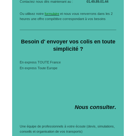
Contactez nous dès maintenant au :
01.49.89.01.44
Ou utilisez notre
formulaire
et nous vous renverrons dans les 2
heures une offre compétitive correspondant à vos besoins
Besoin d' envoyer vos colis en toute
simplicité ?
En express TOUTE France
En express Toute Europe
Nous consulter
.
Une équipe de professionnels à votre écoute (devis, simulations,
conseils et organisation de vos transports)